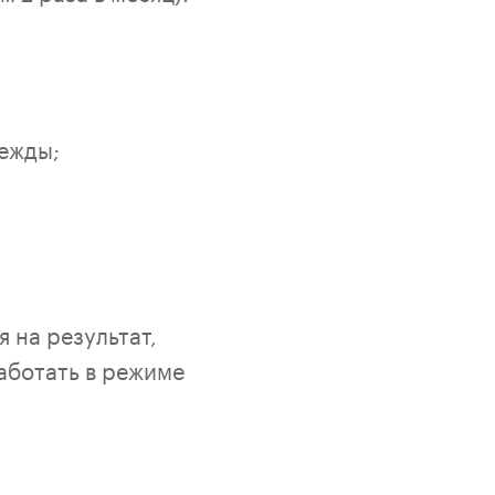
ежды;
 на результат,
аботать в режиме