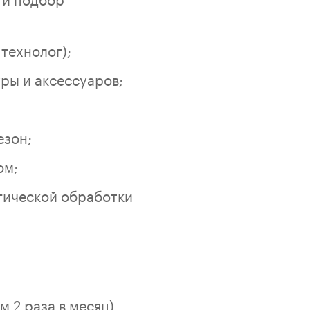
технолог);
ры и аксессуаров;
езон;
ом;
гической обработки
 2 раза в месяц).