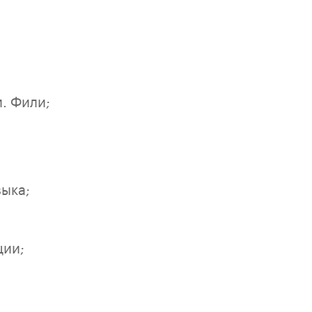
. Фили;
зыка;
ции;