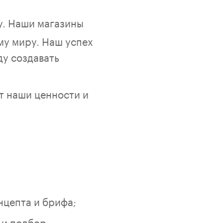
у. Наши магазины
ему миру. Наш успех
ду создавать
т наши ценности и
нцепта и брифа;
r и подбор